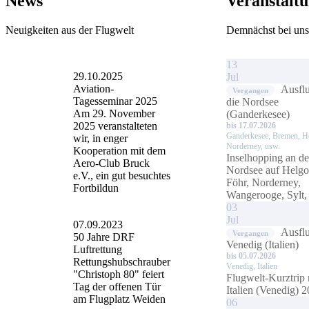
News
Veranstalt
Neuigkeiten aus der Flugwelt
Demnächst bei un
13
29.10.2025
Jul
Aviation-
Ausflu
Vergangen
Tagesseminar 2025
die Nordsee
Am 29. November
(Ganderkesee)
2025 veranstalteten
bis 17.07.2026
Ganderkesee, Bremen, H
wir, in enger
Norderney, usw.
Kooperation mit dem
Inselhopping an de
Aero-Club Bruck
Nordsee auf Helgo
e.V., ein gut besuchtes
Föhr, Norderney,
Fortbildun
Wangerooge, Sylt,
03
Jul
07.09.2023
Ausfl
Vergangen
50 Jahre DRF
Venedig (Italien)
Luftrettung
bis 05.07.2026
Rettungshubschrauber
Venedig, Italien
"Christoph 80" feiert
Flugwelt-Kurztrip
Tag der offenen Tür
Italien (Venedig) 
am Flugplatz Weiden
06