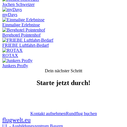
Jochen Schweizer
myDays
Einmalige Erlebnisse
Berghotel Pointenhof
FRIEBE Luftfahrt-Bedarf
ROTAX
Junkers Profly
Dein nächster Schritt
Starte jetzt durch!
Hol dir unverbindlich alle Infos zur Ausbildung oder buche
deinen Erlebnisrundflug.
Kontakt aufnehmen
Rundflug buchen
flugwelt
.eu
UL - Ausbildungszentrum Bayern