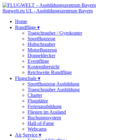
flugwelt
.eu
UL - Ausbildungszentrum Bayern
Home
Rundflüge
▾
Tragschrauber / Gyrokopter
Sportflugzeug
Hubschrauber
Motorflugzeug
Doppeldecker
Eventflüge
Kostenübersicht
Reichweite Rundflüge
Flugschule
▾
Sportflugzeug Ausbildung
Tragschrauber Ausbildung
Charter
Flugplätze
Ferienausbildung
Fliegen im Ausland
Buchungssystem
Hall-of-Fame
Webcams
Air Service
▾