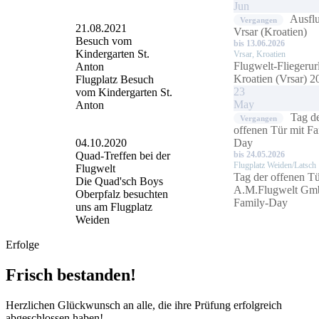
Jun
Ausfl
Vergangen
21.08.2021
Vrsar (Kroatien)
Besuch vom
bis 13.06.2026
Kindergarten St.
Vrsar, Kroatien
Flugwelt-Fliegerur
Anton
Kroatien (Vrsar) 2
Flugplatz Besuch
23
vom Kindergarten St.
May
Anton
Tag d
Vergangen
offenen Tür mit Fa
Day
04.10.2020
bis 24.05.2026
Quad-Treffen bei der
Flugplatz Weiden/Latsch
Flugwelt
Tag der offenen Tü
Die Quad'sch Boys
A.M.Flugwelt Gm
Oberpfalz besuchten
Family-Day
uns am Flugplatz
Weiden
Erfolge
Frisch bestanden!
Herzlichen Glückwunsch an alle, die ihre Prüfung erfolgreich
abgeschlossen haben!